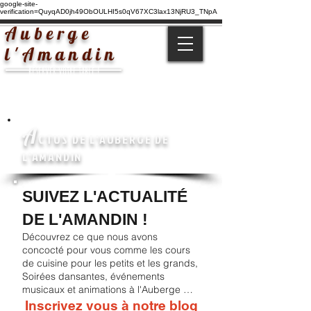
google-site-
verification=QuyqAD0jh49ObOULHI5s0qV67XC3lax13NjRU3_TNpA
Auberge
l'Amandin
Réserver votre table !
A
CTUS DE L'AUBERGE DE
L'AMANDIN
SUIVEZ L'ACTUALITÉ
DE L'AMANDIN
!
Découvrez ce que n
ous avons
concocté pour vous comme les cours
de cuisine pour les petits et les grands,
Soirées dansantes, événements
musicaux et animations à l'Auberge …
Inscrivez vous à notre blog