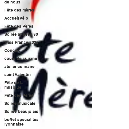
de nous
Fête des mères
Accueil Vélo
Fête des Pères
Soirée années 80
Miss France 2022
Concert
cours de cuisine
atelier culinaire
saint Valentin
Fête de la
musique
Fête des Pères
Soirée musicale
Soirée beaujolais
buffet spécialités
lyonnaise