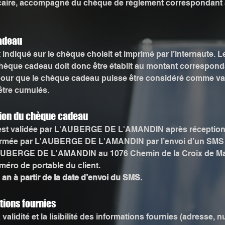
ucaire, accompagné du chèque de règlement correspondan
Cadeau
indiqué sur le chèque choisit et imprimé par l’internaute.
chèque cadeau doit donc être établit au montant corresponda
pour que le chèque cadeau puisse être considéré comme va
tre cumulés.
ration du chèque cadeau
 est validée par L'AUBERGE DE L'AMANDIN après réception
nfirmée par L'AUBERGE DE L'AMANDIN par l’envoi d’un SMS 
L'AUBERGE DE L'AMANDIN au 1076 Chemin de la Croix de Marb
méro de portable du client.
an à partir de la date d’envoi du SMS.
ations fournies
a validité et la lisibilité des informations fournies (adresse,