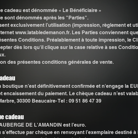
que cadeau est dénommée « Le Bénéficiaire »
le sont dénommés après les "Parties".
ent exclusivement l’utilisation (impression, règlement et u
internet www.latabledemanon.fr. Les Parties conviennent que
ésentes Conditions. Préalablement à toute impression, le Cli
pter dès lors qu'il clique sur la case relative à ses Conditi
ux.
ion des présentes conditions générales de vente.
 cadeau
en boutique n’est définitivement confirmée et n'engage 
t encaissement du paiement. Le chèque cadeau n’est vala
arbre, 30300 Beaucaire- Tel : 09 51 86 47 39
que cadeau
L'AUBERGE DE L'AMANDIN est l’euro.
 s’effectue par chèque en renvoyant l’exemplaire destiné