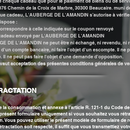
r le chèque cadeau que pour le paiement de biens ou de ser
 Chemin de la Croix de Marbre, 30300 Beaucaire. muni d
que cadeau, L'AUBERGE DE L'AMANDIN s’autorise à vérifier
ispose :
 correspondre à celle indiquée sur le coupon renvoyé
e cadeau envoyé par L'AUBERGE DE L'AMANDIN
 DE L'AMANDIN ne peut être ni échangé, ni revendu, ni 
u d'un compte bancaire, ni faire l'objet d'un escompte. Il ne
té. Il ne peut pas faire l'objet d'une demande d'opposition.
aut acceptation des présentes conditions générales de ve
RACTATION
 de la consommation et annexe à l’article R. 121-1 du Code 
 présent formulaire uniquement si vous souhaitez vous rétra
on. Vous pouvez utiliser le présent modèle de formulaire de r
rétractation soit respecté, il suffit que vous transmettiez vo