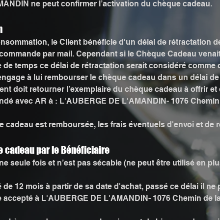
NDIN ne peut confirmer l’activation du chèque cadeau.
n
ommation, le Client bénéficie d'un délai de rétractation de
e commande par mail. Cependant si le Chèque Cadeau venait 
lle de temps ce délai de rétractation serait considéré comme
engage à lui rembourser le chèque cadeau dans un délai de 
nt doit retourner l’exemplaire du chèque cadeau à offrir et 
andé avec AR à : L'AUBERGE DE L'AMANDIN- 1076 Chemin d
e cadeau est remboursée, les frais éventuels d'envoi et de r
ue cadeau par le Bénéficiaire
 seule fois et n’est pas sécable (ne peut être utilisé en plus
de 12 mois à partir de sa date d'achat, passé ce délai il ne
être accepté à L'AUBERGE DE L'AMANDIN- 1076 Chemin de la