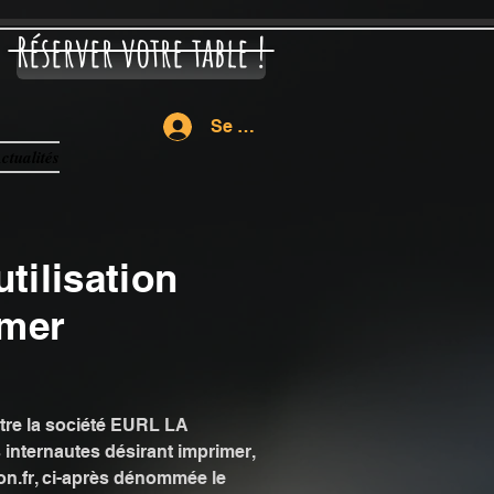
Réserver votre table !
Se connecter
ctualités
tilisation
imer
ntre la société EURL LA
internautes désirant imprimer,
n.fr
, ci-après dénommée le