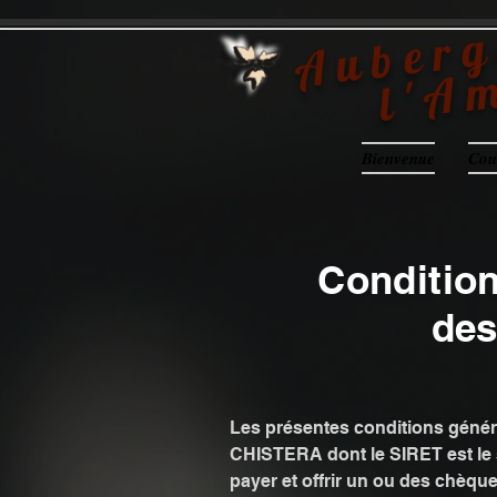
google-site-verification=QuyqAD0jh49ObOULHI5s0qV67XC3lax13NjRU3_TNpA
Auberg
l'A
Bienvenue
Cou
Condition
des
Les présentes conditions généra
CHISTERA dont le SIRET est le 
payer et offrir un ou des chèqu