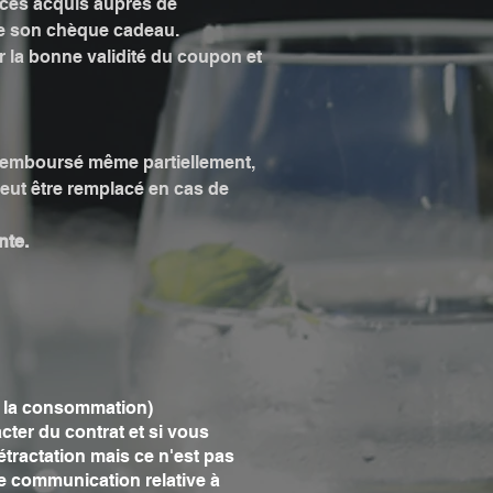
vices acquis auprès de
e son chèque cadeau.
 la bonne validité du coupon et
remboursé même partiellement,
 peut être remplacé en cas de
nte.
de la consommation)
cter du contrat et si vous
étractation mais ce n'est pas
tre communication relative à