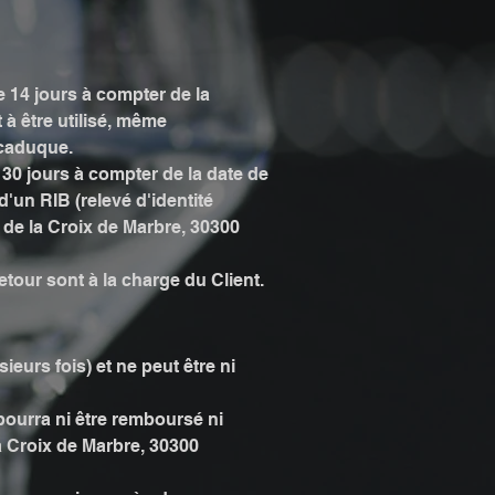
 14 jours à compter de la
à être utilisé, même
 caduque.
30 jours à compter de la date de
d'un RIB (relevé d'identité
e la Croix de Marbre, 30300
etour sont à la charge du Client.
ieurs fois) et ne peut être ni
 pourra ni être remboursé ni
 Croix de Marbre, 30300