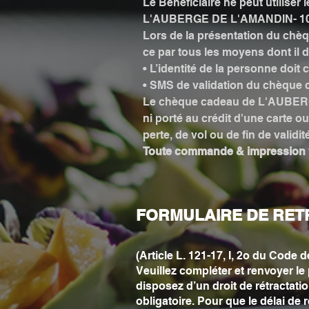
Le Bénéficiaire ne peut utilise
L'AUBERGE DE L'AMANDIN- 1076
Lors de la présentation du chè
ce par tous les moyens dont il d
• L’identité de la personne doit
• SMS de validation du chèqu
Le chèque cadeau de L'AUBERGE
ni porté au crédit d'une carte o
perte, de vol ou de fin de validi
Toute commande & impression v
FORMULAIRE DE RET
(Article L. 121-17, I, 2o du Code
Veuillez compléter et renvoyer le
disposez d’un droit de rétractati
obligatoire. Pour que le délai de 