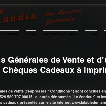
e
Une Rencontre
Gour
mandin
mande
rs de cuisine
Menus
Nos Prochaines Soirées
Contact
A
s Générales de Vente et d’u
 Chèques Cadeaux à impr
les de vente (ci-après les " Conditions ") sont conclues e
529 580 797 00015 , ci-après dénommée "Le Vendeur" et les 
es cadeaux présentés sur le site internet
www.latabledemano