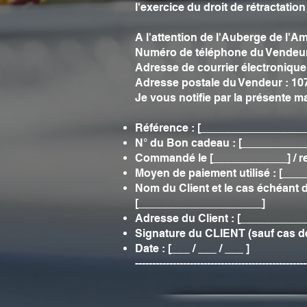
l'exercice du droit de rétractation
A l'attention de l'Auberge de l'A
Numéro de téléphone du Vendeur 
Adresse de courrier électroniqu
Adresse postale du Vendeur : 10
Je vous notifie par la présente m
Référence : [_________________
N° du Bon cadeau : [__________
Commandé le [____________] / r
Moyen de paiement utilisé : [__
Nom du Client et le cas échéant 
[____________________]
Adresse du Client : [_________
Signature du CLIENT (sauf cas de
Date : [___ / ___ / ___ ]
--------------------------------------------------