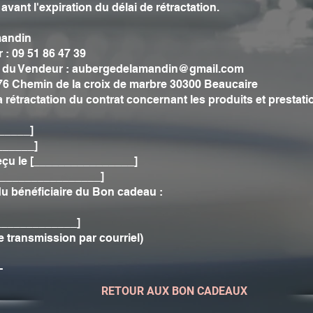
 avant l'expiration du délai de rétractation.
mandin
: 09 51 86 47 39
e du Vendeur :
aubergedelamandin@gmail.com
76 Chemin de la croix de marbre 30300 Beaucaire
a rétractation du contrat concernant les produits et prestat
_____]
______]
eçu le [________________]
__________________]
du bénéficiaire du Bon cadeau :
______________]
 transmission par courriel)
-
RETOUR AUX BON CADEAUX