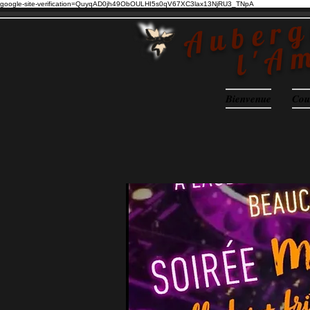
google-site-verification=QuyqAD0jh49ObOULHI5s0qV67XC3lax13NjRU3_TNpA
Auberg
l'A
Bienvenue
Cou