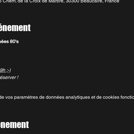
 Chem. de la Croix de Marbre, 30300 Beaucaire, France
vénement
ées 80's
9h ;-)
éserver ! 
e vos paramètres de données analytiques et de cookies foncti
vénement