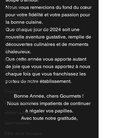
Nous vous remercions du fond du cœur 
karaoké
pour votre fidélité et votre passion pour 
soirée célibataire
la bonne cuisine. 
la presse parle de nous
Que chaque jour de 2024 soit une 
nouvelle aventure gustative, remplie de 
Fête des mères
découvertes culinaires et de moments 
Accueil Vélo
chaleureux.
Que cette année vous apporte autant 
Fête des Pères
de joie que vous nous apportez à nous 
Soirée années 80
chaque fois que vous franchissez les 
portes de notre établissement.
Miss France 2022
Concert
Bonne Année, chers Gourmets ! 
cours de cuisine
Nous sommes impatients de continuer 
à régaler vos papilles.
atelier culinaire
Avec toute notre gratitude,
saint Valentin
Fête de la musique