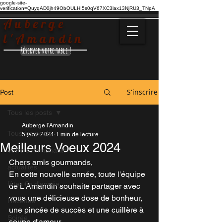
google-site-
verification=QuyqAD0jh49ObOULHI5s0qV67XC3lax13NjRU3_TNpA
Auberge
l'Amandin
Réserver votre table !
S'inscrire
Post
Tous les posts
Auberge l'Amandin
Tous les posts
5 janv. 2024
1 min de lecture
Meilleurs Voeux 2024
Votre communauté
Chers amis gourmands,
actualités
En cette nouvelle année, toute l'équipe 
fêtes fin d'année
de L'Amandin souhaite partager avec 
vous une délicieuse dose de bonheur, 
Recettes
une pincée de succès et une cuillère à 
Soirée
soupe d'amour.