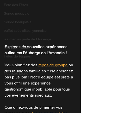
Fête des Pères
Soirée musicale
Soirée beaujolais
buffet spécialités lyonnaise
les medias parle de l'Auberge
Explorez de nouvelles expériences 
Meilleurs Voeux
culinaires l'Auberge de l'Amandin !
Fêtes de Pâques
Vous planifiez des 
repas de groupe
 ou 
Menu
des réunions familiales ? Ne cherchez 
Nouveau Menu
pas plus loin ! Notre équipe est prête à 
vous offrir une expérience 
gastronomique inoubliable pour tous 
vos événements spéciaux.
Que diriez-vous de pimenter vos 