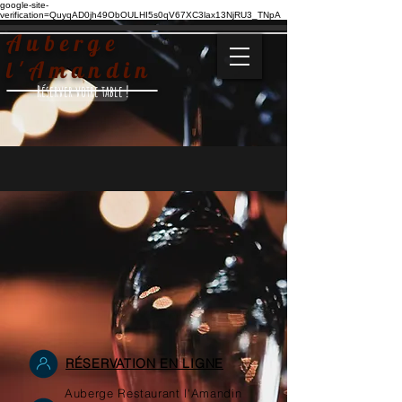
google-site-
verification=QuyqAD0jh49ObOULHI5s0qV67XC3lax13NjRU3_TNpA
Auberge
l'Amandin
Réserver votre table !
RÉSERVATION EN LIGNE
Auberge Restaurant l'Amandin