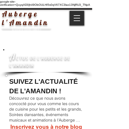
google-site-
verification=QuyqAD0jh49ObOULHI5s0qV67XC3lax13NjRU3_TNpA
Auberge
l'Amandin
Réserver votre table !
A
CTUS DE L'AUBERGE DE
L'AMANDIN
SUIVEZ L'ACTUALITÉ
DE L'AMANDIN
!
Découvrez ce que n
ous avons
concocté pour vous comme les cours
de cuisine pour les petits et les grands,
Soirées dansantes, événements
musicaux et animations à l'Auberge …
Inscrivez vous à notre blog