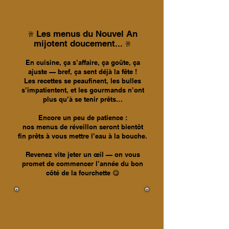
Les menus du Nouvel An
🥂
mijotent doucement...
🥂
En cuisine, ça s’affaire, ça goûte, ça
ajuste — bref, ça sent déjà la fête !
Les recettes se peaufinent, les bulles
s’impatientent, et les gourmands n’ont
plus qu’à se tenir prêts…
Encore un peu de patience :
nos menus de réveillon seront bientôt
fin prêts à vous mettre l’eau à la bouche.
Revenez vite jeter un œil — on vous
promet de commencer l’année du bon
côté de la fourchette 😋