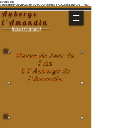
google-site-
verification=QuyqAD0jh49ObOULHI5s0qV67XC3lax13NjRU3_TNpA
Auberge
l'Amandin
Réserver votre table !
Menus du Jour de
l'An
à l'Auberge de
l'Amandin