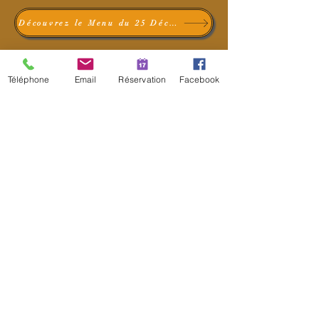
Découvrez le Menu du 25 Décembre
Téléphone
Email
Réservation
Facebook
RÉSERVATION EN LIGNE
Auberge Restaurant l'Amandin
1076 chemin de la Croix de Marbre
30300 Beaucaire
06 03 98 65 48
/
09 51 86 47 39
Avis
Mentions légales
Nos fournisseurs