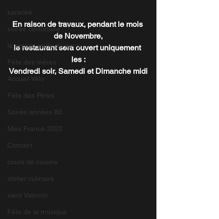
karaoké
En raison de travaux, pendant le mois 
soirée célibataire
de Novembre,
la presse parle de nous
le restaurant sera ouvert uniquement 
les :
Fête des mères
Vendredi soir, Samedi et Dimanche midi
Accueil Vélo
Fête des Pères
Soirée années 80
Miss France 2022
Concert
cours de cuisine
atelier culinaire
saint Valentin
Fête de la musique