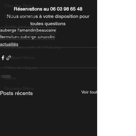
Fête des Pères
Réservations au 06 03 98 65 48 
Nous sommes à votre disposition pour 
Soirée musicale
toutes questions 
Soirée beaujolais
auberge l'amandin
beaucaire
fermeture auberge amandin
buffet spécialités lyonnaise
actualités
les medias parle de l'Auberge
Meilleurs Voeux
Fêtes de Pâques
Menu
Nouveau Menu
Voir tout
Posts récents